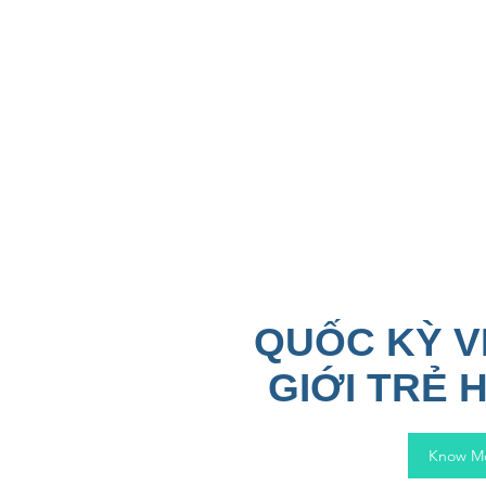
QUỐC KỲ V
GIỚI TRẺ 
Know M