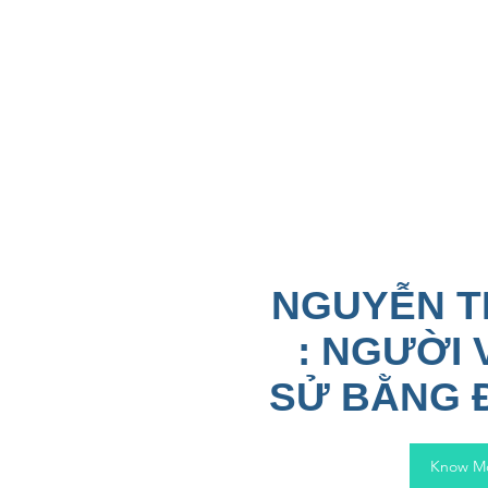
NGUYỄN T
: NGƯỜI 
SỬ BẰNG 
Know M