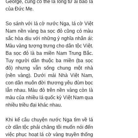
George, cũng có thể là lòng từ ái bao la 
của Đức Mẹ.
So sánh với lá cờ nước Nga, lá cờ Việt 
Nam nền vàng ba sọc đỏ cũng có màu 
sắc hòa dịu với những ý nghĩa nhân ái: 
Màu vàng tượng trưng cho dân tộc Việt. 
Ba sọc đỏ là ba miền Nam Trung Bắc. 
Tuy người dân thuộc ba miền (ba sọc 
đỏ) nhưng vẫn sống chung một nhà 
(nền vàng). Dưới mái Nhà Việt Nam, 
con dân muôn đời thương yêu đùm bọc 
lẫn nhau. Màu đỏ trên nền vàng còn là 
màu của nhiều lá quốc kỳ Việt Nam qua 
nhiều triều đại khác nhau.
Khi kể câu chuyện nước Nga tìm về lá 
cờ dân tộc phải chăng tôi muốn nói đến 
việc phục hoạt lá cờ vàng truyền thống 