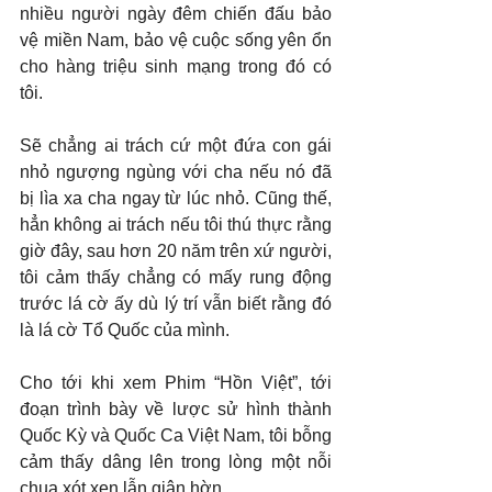
nhiều người ngày đêm chiến đấu bảo 
vệ miền Nam, bảo vệ cuộc sống yên ổn 
cho hàng triệu sinh mạng trong đó có 
tôi.
Sẽ chẳng ai trách cứ một đứa con gái 
nhỏ ngượng ngùng với cha nếu nó đã 
bị lìa xa cha ngay từ lúc nhỏ. Cũng thế, 
hẳn không ai trách nếu tôi thú thực rằng 
giờ đây, sau hơn 20 năm trên xứ người, 
tôi cảm thấy chẳng có mấy rung động 
trước lá cờ ấy dù lý trí vẫn biết rằng đó 
là lá cờ Tổ Quốc của mình.
Cho tới khi xem Phim “Hồn Việt”, tới 
đoạn trình bày về lược sử hình thành 
Quốc Kỳ và Quốc Ca Việt Nam, tôi bỗng 
cảm thấy dâng lên trong lòng một nỗi 
chua xót xen lẫn giận hờn.