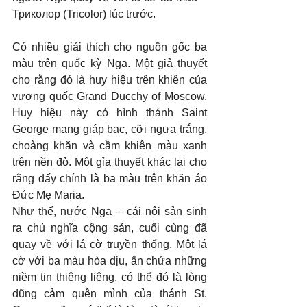
Триколор (Tricolor) lúc trước.
Có nhiều giải thích cho nguồn gốc ba 
màu trên quốc kỳ Nga. Một giả thuyết 
cho rằng đó là huy hiệu trên khiên của 
vương quốc Grand Ducchy of Moscow. 
Huy hiệu này có hình thánh Saint 
George mang giáp bạc, cỡi ngựa trắng, 
choàng khăn và cầm khiên màu xanh 
trên nền đỏ. Một gỉa thuyết khác lại cho 
rằng đấy chính là ba màu trên khăn áo 
Đức Mẹ Maria.
Như thế, nước Nga – cái nôi sản sinh 
ra chủ nghĩa cộng sản, cuối cùng đã 
quay về với lá cờ truyền thống. Một lá 
cờ với ba màu hòa dịu, ẩn chứa những 
niềm tin thiêng liêng, có thể đó là lòng 
dũng cảm quên mình của thánh St. 