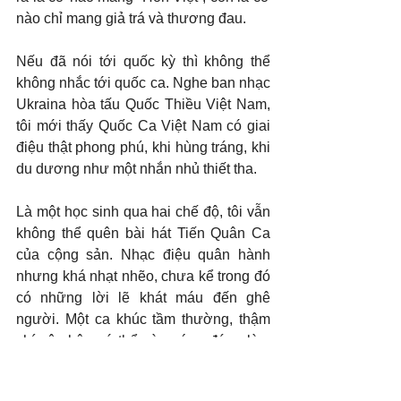
nào chỉ mang giả trá và thương đau.
Nếu đã nói tới quốc kỳ thì không thể 
không nhắc tới quốc ca. Nghe ban nhạc 
Ukraina hòa tấu Quốc Thiều Việt Nam, 
tôi mới thấy Quốc Ca Việt Nam có giai 
điệu thật phong phú, khi hùng tráng, khi 
du dương như một nhắn nhủ thiết tha.
Là một học sinh qua hai chế độ, tôi vẫn 
không thể quên bài hát Tiến Quân Ca 
của cộng sản. Nhạc điệu quân hành 
nhưng khá nhạt nhẽo, chưa kể trong đó 
có những lời lẽ khát máu đến ghê 
người. Một ca khúc tầm thường, thậm 
chí vô nhân có thể nào xứng đáng làm 
biểu tượng cho một dân tộc lãng mạn 
và hiếu hòa như người Việt chăng? 