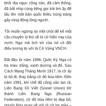
khỏi địa ngục cộng sản, đã cảm thông, 
đã bắt nhịp cùng tiếng gọi trái tim ấy để 
tấu lên một bản quốc thiều hùng tráng 
gây rúng động lòng người.
Tôi muốn ngừng lại một chút để kể một 
câu chuyện lý thú về lá cờ hiện nay của 
nước Nga mà lịch sử của nó có đôi 
điều tương tợ với lá Cờ Vàng VNCH.
Bắt đầu từ năm 1896, Quốc Kỳ Nga có 
ba màu: trắng, xanh dương và đỏ. Sau 
Cách Mạng Tháng Mười 1917, lá cờ ấy 
bị bỏ đi, thay bằng cờ đỏ búa liềm. Đến 
năm 1991, khi chế độ cộng sản tan rã, 
Liên Bang Xô Viết (Soviet Union) trở 
thành Liên Bang Nga (Russian 
Federation), cờ đỏ búa liềm bị dẹp bỏ, 
người Nga quay về với lá cờ ba màu – 