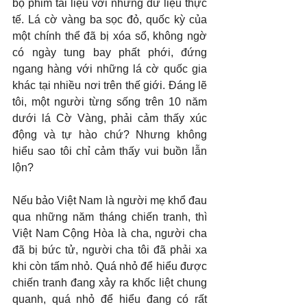
bộ phim tài liệu với những dữ liệu thực 
tế. Lá cờ vàng ba sọc đỏ, quốc kỳ của 
một chính thể đã bị xóa sổ, không ngờ 
có ngày tung bay phất phới, đứng 
ngang hàng với những lá cờ quốc gia 
khác tại nhiều nơi trên thế giới. Đáng lẽ 
tôi, một người từng sống trên 10 năm 
dưới lá Cờ Vàng, phải cảm thấy xúc 
động và tự hào chứ? Nhưng không 
hiểu sao tôi chỉ cảm thấy vui buồn lẫn 
lộn?
Nếu bảo Việt Nam là người mẹ khổ đau 
qua những năm tháng chiến tranh, thì 
Việt Nam Cộng Hòa là cha, người cha 
đã bị bức tử, người cha tôi đã phải xa 
khi còn tấm nhỏ. Quá nhỏ để hiểu được 
chiến tranh đang xảy ra khốc liệt chung 
quanh, quá nhỏ để hiểu đang có rất 