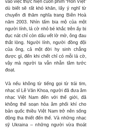
vào việc thực hiện cuốn phim “Hồn Việt” 
dù biết sẽ rất khó khăn, lấy ý nghĩ từ 
chuyến đi thăm nghĩa trang Biên Hoà 
năm 2003. Nhìn tấm bia mộ của một 
người lính, lá cờ nhỏ bé khắc trên ấy bị 
đục nát chỉ còn dấu vết lờ mờ, ông đau 
thắt lòng. Người lính, người đồng đội 
của ông, cả một đời hy sinh chẳng 
được gì, đến khi chết chỉ có mỗi lá cờ, 
vậy mà người ta vẫn nhẫn tâm tước 
đoạt.
Và nếu không từ tiếng gọi từ trái tim, 
nhạc sĩ Lê Văn Khoa, người đã đưa âm 
nhạc Việt Nam đến với thế giới, đã 
không thể soạn hòa âm phối khí cho 
bản quốc thiều Việt Nam trở nên sống 
động tha thiết đến thế. Và những nhạc 
sỹ Ukraina – những người vừa thoát 